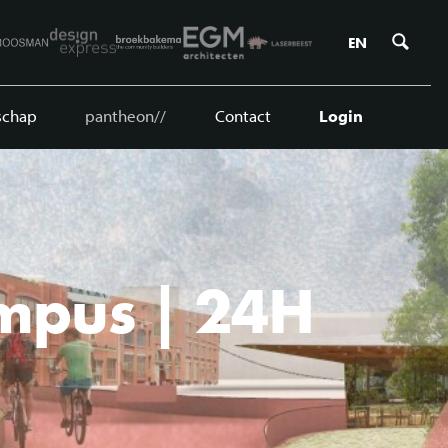
Zoe
EN
schap
pantheon//
Contact
Login
ampus | 24H