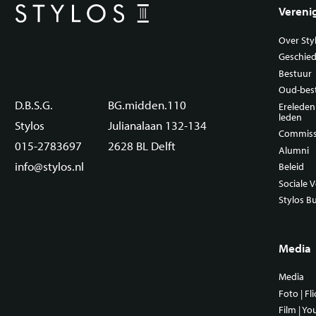
Vereni
Over Sty
Geschied
Bestuur
Oud-bes
D.B.S.G.
BG.midden.110
Erelede
leden
Stylos
Julianalaan 132-134
Commiss
015-2783697
2628 BL Delft
Alumni
info@stylos.nl
Beleid
Sociale V
Stylos B
Media
Media
Foto | Fli
Film | Y