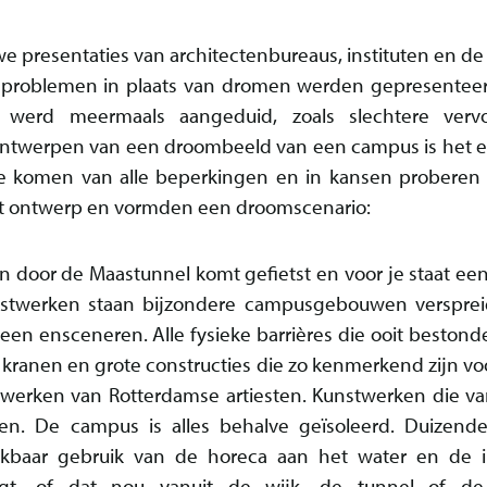
we presentaties van architectenbureaus, instituten en d
k problemen in plaats van dromen werden gepresenteerd
werd meermaals aangeduid, zoals slechtere vervo
 ontwerpen van een droombeeld van een campus is het ec
te komen van alle beperkingen en in kansen proberen
et ontwerp en vormden een droomscenario:
elen door de Maastunnel komt gefietst en voor je staat 
stwerken staan bijzondere campusgebouwen versprei
en ensceneren. Alle fysieke barrières die ooit beston
, kranen en grote constructies die zo kenmerkend zijn 
erken van Rotterdamse artiesten. Kunstwerken die va
n. De campus is alles behalve geïsoleerd. Duizend
kbaar gebruik van de horeca aan het water en de 
t, of dat nou vanuit de wijk, de tunnel of de 