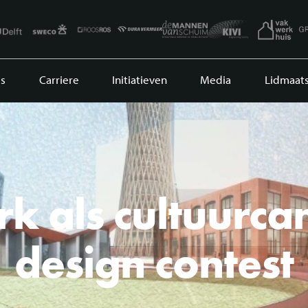
s
Carriere
Initiatieven
Media
Lidmaat
k als cultuurc
design contest