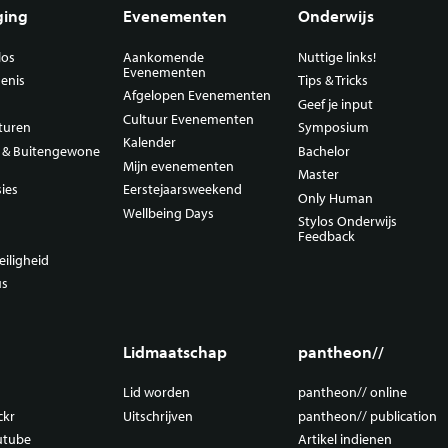
ging
Evenementen
Onderwijs
los
Aankomende
Nuttige links!
Evenementen
enis
Tips & Tricks
Afgelopen Evenementen
Geef je input
Cultuur Evenementen
turen
Symposium
Kalender
n & Buitengewone
Bachelor
Mijn evenementen
Master
ies
Eerstejaarsweekend
Only Human
Wellbeing Days
Stylos Onderwijs
Feedback
eiligheid
us
Lidmaatschap
pantheon//
Lid worden
pantheon// online
ckr
Uitschrijven
pantheon// publication
outube
Artikel indienen