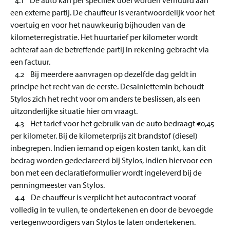
4.1 De auto kan per specifiek doel worden verhuurd aan
een externe partij. De chauffeur is verantwoordelijk voor het
voertuig en voor het nauwkeurig bijhouden van de
kilometerregistratie. Het huurtarief per kilometer wordt
achteraf aan de betreffende partij in rekening gebracht via
een factuur.
4.2 Bij meerdere aanvragen op dezelfde dag geldt in
principe het recht van de eerste. Desalniettemin behoudt
Stylos zich het recht voor om anders te beslissen, als een
uitzonderlijke situatie hier om vraagt.
4.3 Het tarief voor het gebruik van de auto bedraagt €0,45
per kilometer. Bij de kilometerprijs zit brandstof (diesel)
inbegrepen. Indien iemand op eigen kosten tankt, kan dit
bedrag worden gedeclareerd bij Stylos, indien hiervoor een
bon met een declaratieformulier wordt ingeleverd bij de
penningmeester van Stylos.
4.4 De chauffeur is verplicht het autocontract vooraf
volledig in te vullen, te ondertekenen en door de bevoegde
vertegenwoordigers van Stylos te laten ondertekenen.