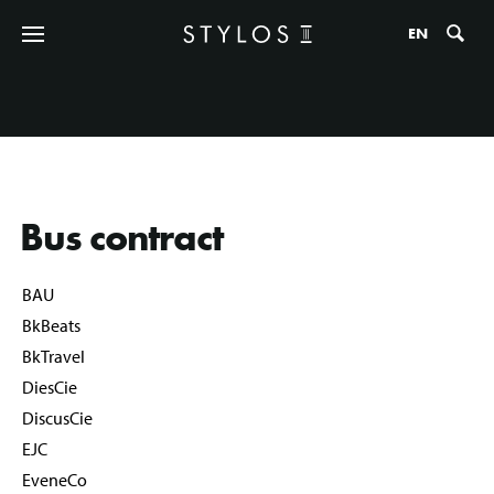
Zo
EN
Bus contract
BAU
BkBeats
BkTravel
DiesCie
DiscusCie
EJC
EveneCo