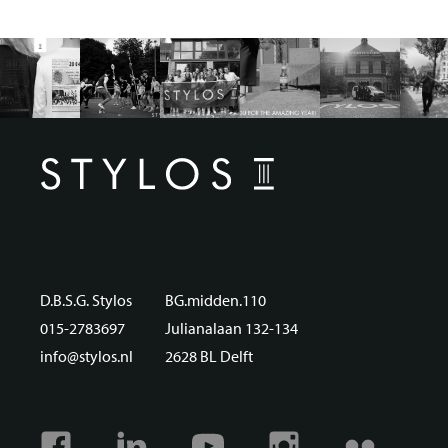
D.B.S.G. Stylos
BG.midden.110
015-2783697
Julianalaan 132-134
info@stylos.nl
2628 BL Delft
Facebook
Linkedin
Youtube
Instagram
Flickr