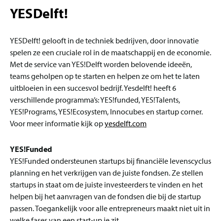
YESDelft!
YESDelft! gelooft in de techniek bedrijven, door innovatie
spelen ze een cruciale rol in de maatschappij en de economie.
Met de service van YES!Delft worden belovende ideeën,
teams geholpen op te starten en helpen ze om het te laten
uitbloeien in een succesvol bedrijf. Yesdelft! heeft 6
verschillende programma’s: YES!funded, YES!Talents,
YES!Programs, YES!Ecosystem, Innocubes en startup corner.
Voor meer informatie kijk op
yesdelft.com
YES!Funded
YES!Funded ondersteunen startups bij financiële levenscyclus
planning en het verkrijgen van de juiste fondsen. Ze stellen
startups in staat om de juiste investeerders te vinden en het
helpen bij het aanvragen van de fondsen die bij de startup
passen. Toegankelijk voor alle entrepreneurs maakt niet uit in
welke fases van een start-up je zit.