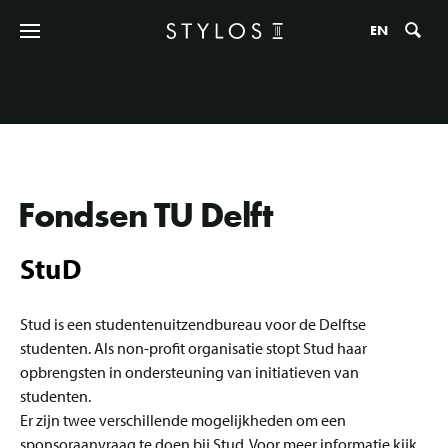
Zo
EN
Fondsen TU Delft
StuD
Stud is een studentenuitzendbureau voor de Delftse
studenten. Als non-profit organisatie stopt Stud haar
opbrengsten in ondersteuning van initiatieven van
studenten.
Er zijn twee verschillende mogelijkheden om een
sponsoraanvraag te doen bij Stud. Voor meer informatie kijk