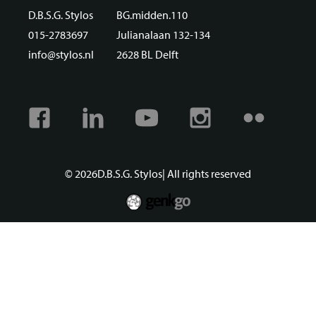
D.B.S.G. Stylos
BG.midden.110
015-2783697
Julianalaan 132-134
info@stylos.nl
2628 BL Delft
Facebook
Linkedin
Youtube
Instagram
Flickr
© 2026
D.B.S.G. Stylos
| All rights reserved