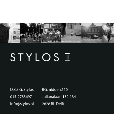
D.B.S.G. Stylos
BG.midden.110
015-2783697
Julianalaan 132-134
info@stylos.nl
2628 BL Delft