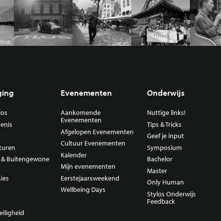
ging
Evenementen
Onderwijs
los
Aankomende
Nuttige links!
Evenementen
enis
Tips & Tricks
Afgelopen Evenementen
Geef je input
Cultuur Evenementen
turen
Symposium
Kalender
n & Buitengewone
Bachelor
Mijn evenementen
Master
ies
Eerstejaarsweekend
Only Human
Wellbeing Days
Stylos Onderwijs
Feedback
eiligheid