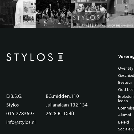
Vereni
Over Sty
Geschied
Bestuur
Oud-bes
D.B.S.G.
BG.midden.110
Erelede
leden
Stylos
Julianalaan 132-134
Commiss
015-2783697
2628 BL Delft
Alumni
info@stylos.nl
Beleid
Sociale V