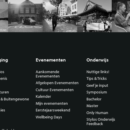
ging
Evenementen
Onderwijs
los
Aankomende
Nuttige links!
Evenementen
enis
Tips & Tricks
Afgelopen Evenementen
Geef je input
Cultuur Evenementen
turen
Symposium
Kalender
n & Buitengewone
Bachelor
Mijn evenementen
Master
ies
Eerstejaarsweekend
Only Human
Wellbeing Days
Stylos Onderwijs
Feedback