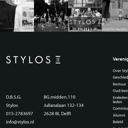
Vereni
Over Sty
Geschied
Bestuur
Oud-bes
D.B.S.G.
BG.midden.110
Erelede
leden
Stylos
Julianalaan 132-134
Commiss
015-2783697
2628 BL Delft
Alumni
info@stylos.nl
Beleid