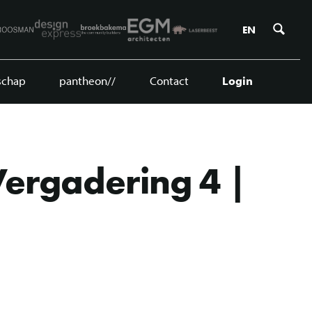
Zoe
EN
schap
pantheon//
Contact
Login
ergadering 4 |