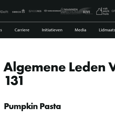
s
Carriere
Initiatieven
Media
Lidmaat
Algemene Leden V
131
Pumpkin Pasta