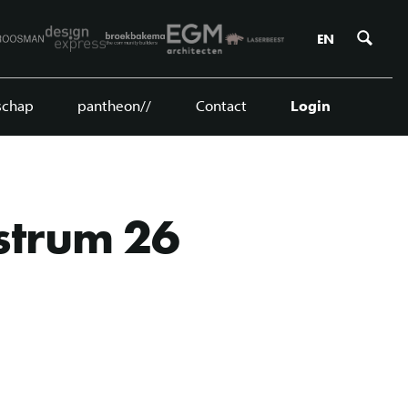
Zoe
EN
schap
pantheon//
Contact
Login
strum 26