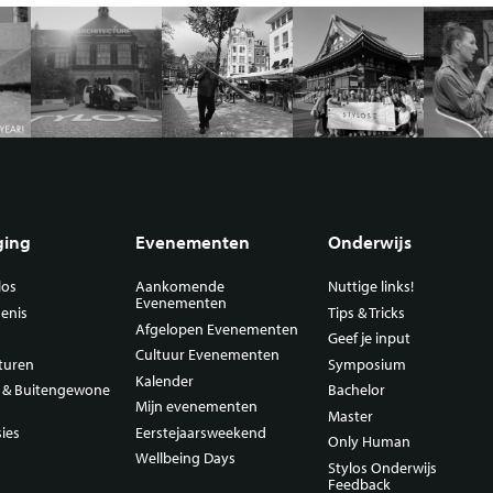
ging
Evenementen
Onderwijs
los
Aankomende
Nuttige links!
Evenementen
enis
Tips & Tricks
Afgelopen Evenementen
Geef je input
Cultuur Evenementen
turen
Symposium
Kalender
n & Buitengewone
Bachelor
Mijn evenementen
Master
ies
Eerstejaarsweekend
Only Human
Wellbeing Days
Stylos Onderwijs
Feedback