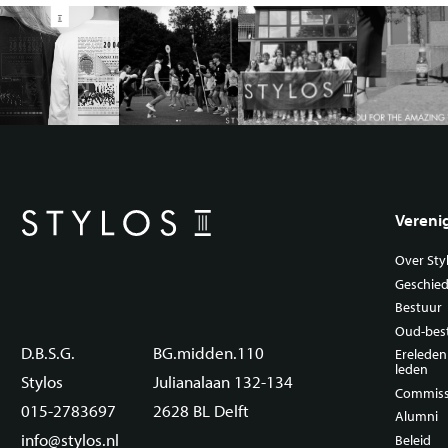
Vereni
Over Sty
Geschied
Bestuur
Oud-bes
D.B.S.G.
BG.midden.110
Erelede
leden
Stylos
Julianalaan 132-134
Commiss
015-2783697
2628 BL Delft
Alumni
info@stylos.nl
Beleid